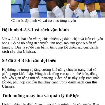
Cấu trúc đội hình và vai trò theo từng tuyến
Đội hình 4-2-3-1 và cách vận hành
Với 4-2-3-1, hai tiền vệ trụ chia nhiệm vụ đánh chặn và luân chuyển
bóng. Bộ ba hộ công di chuyển linh hoạt, tạo tam giác ở biên và
trung lộ. Đây là sơ đồ cân bằng, tận dụng tốt chiều sâu của
danh
sách cầu thủ Chelsea
.
Sơ đồ 3-4-3 khi cần đột biến
Hệ thống ba trung vệ tăng cường khả năng chuyển trạng thái và
phòng ngự khối thấp. Wing-back dâng cao tạo ưu thế biên, đồng
thời kéo giãn hàng thủ đối phương. Cách bố trí này giúp khai thác
tốc độ, phù hợp các cầu thủ chạy cánh trong
danh sách cầu thủ
Chelsea
.
Tình huống xoay tua và quản lý thể lực
Lịch thi đấu dày đòi hỏi xoay tua thông minh giữa các tuyến. Ban