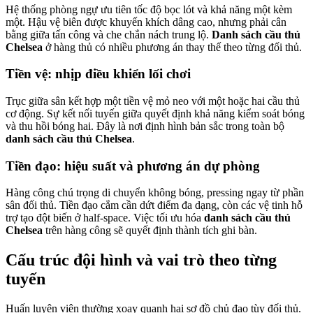
Hệ thống phòng ngự ưu tiên tốc độ bọc lót và khả năng một kèm
một. Hậu vệ biên được khuyến khích dâng cao, nhưng phải cân
bằng giữa tấn công và che chắn nách trung lộ.
Danh sách cầu thủ
Chelsea
ở hàng thủ có nhiều phương án thay thế theo từng đối thủ.
Tiền vệ: nhịp điều khiển lối chơi
Trục giữa sân kết hợp một tiền vệ mỏ neo với một hoặc hai cầu thủ
cơ động. Sự kết nối tuyến giữa quyết định khả năng kiểm soát bóng
và thu hồi bóng hai. Đây là nơi định hình bản sắc trong toàn bộ
danh sách cầu thủ Chelsea
.
Tiền đạo: hiệu suất và phương án dự phòng
Hàng công chú trọng di chuyển không bóng, pressing ngay từ phần
sân đối thủ. Tiền đạo cắm cần dứt điểm đa dạng, còn các vệ tinh hỗ
trợ tạo đột biến ở half-space. Việc tối ưu hóa
danh sách cầu thủ
Chelsea
trên hàng công sẽ quyết định thành tích ghi bàn.
Cấu trúc đội hình và vai trò theo từng
tuyến
Huấn luyện viên thường xoay quanh hai sơ đồ chủ đạo tùy đối thủ.