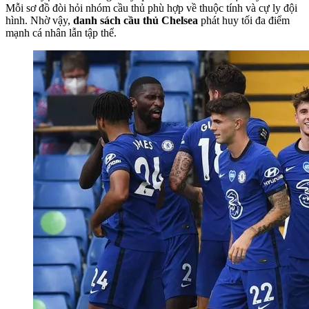
Mỗi sơ đồ đòi hỏi nhóm cầu thủ phù hợp về thuộc tính và cự ly đội
hình. Nhờ vậy,
danh sách cầu thủ Chelsea
phát huy tối đa điểm
mạnh cá nhân lẫn tập thể.