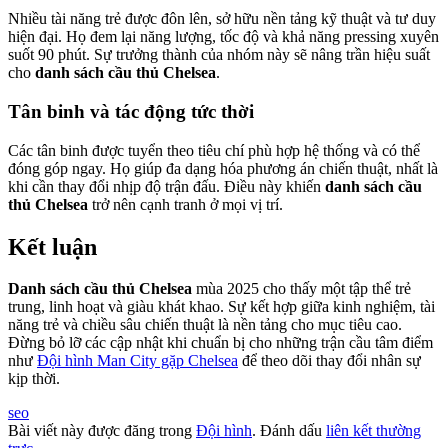
Nhiều tài năng trẻ được đôn lên, sở hữu nền tảng kỹ thuật và tư duy
hiện đại. Họ đem lại năng lượng, tốc độ và khả năng pressing xuyên
suốt 90 phút. Sự trưởng thành của nhóm này sẽ nâng trần hiệu suất
cho
danh sách cầu thủ Chelsea
.
Tân binh và tác động tức thời
Các tân binh được tuyển theo tiêu chí phù hợp hệ thống và có thể
đóng góp ngay. Họ giúp đa dạng hóa phương án chiến thuật, nhất là
khi cần thay đổi nhịp độ trận đấu. Điều này khiến
danh sách cầu
thủ Chelsea
trở nên cạnh tranh ở mọi vị trí.
Kết luận
Danh sách cầu thủ Chelsea
mùa 2025 cho thấy một tập thể trẻ
trung, linh hoạt và giàu khát khao. Sự kết hợp giữa kinh nghiệm, tài
năng trẻ và chiều sâu chiến thuật là nền tảng cho mục tiêu cao.
Đừng bỏ lỡ các cập nhật khi chuẩn bị cho những trận cầu tâm điểm
như
Đội hình Man City gặp Chelsea
để theo dõi thay đổi nhân sự
kịp thời.
seo
Bài viết này được đăng trong
Đội hình
. Đánh dấu
liên kết thường