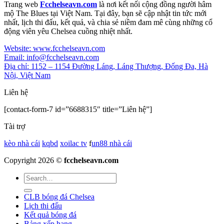
Trang web
Fcchelseavn.com
là nơi kết nối cộng đồng người hâm
mộ The Blues tại Việt Nam. Tại đây, bạn sẽ cập nhật tin tức mới
nhất, lịch thi đấu, kết quả, và chia sẻ niềm đam mê cùng những cổ
động viên yêu Chelsea cuồng nhiệt nhất.
Website: www.fcchelseavn.com
Email:
info@fcchelseavn.com
Địa chỉ: 1152 – 1154 Đường Láng, Láng Thượng, Đống Đa, Hà
Nội, Việt Nam
Liên hệ
[contact-form-7 id=”6688315″ title=”Liên hệ”]
Tài trợ
kèo nhà cái
kqbd
xoilac tv
f
un88 nhà cái
Copyright 2026 ©
fcchelseavn.com
CLB bóng đá Chelsea
Lịch thi đấu
Kết quả bóng đá
Bảng xếp hạng