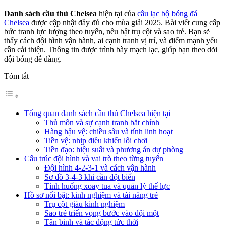
Danh sách cầu thủ Chelsea
hiện tại của
câu lạc bộ bóng đá
Chelsea
được cập nhật đầy đủ cho mùa giải 2025. Bài viết cung cấp
bức tranh lực lượng theo tuyến, nêu bật trụ cột và sao trẻ. Bạn sẽ
thấy cách đội hình vận hành, ai cạnh tranh vị trí, và điểm mạnh yếu
cần cải thiện. Thông tin được trình bày mạch lạc, giúp bạn theo dõi
đội bóng dễ dàng.
Tóm tắt
Tổng quan danh sách cầu thủ Chelsea hiện tại
Thủ môn và sự cạnh tranh bắt chính
Hàng hậu vệ: chiều sâu và tính linh hoạt
Tiền vệ: nhịp điều khiển lối chơi
Tiền đạo: hiệu suất và phương án dự phòng
Cấu trúc đội hình và vai trò theo từng tuyến
Đội hình 4-2-3-1 và cách vận hành
Sơ đồ 3-4-3 khi cần đột biến
Tình huống xoay tua và quản lý thể lực
Hồ sơ nổi bật: kinh nghiệm và tài năng trẻ
Trụ cột giàu kinh nghiệm
Sao trẻ triển vọng bước vào đội một
Tân binh và tác động tức thời