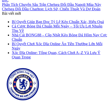
trực
.
Phân Tích Chuyên Sâu Trận Chelsea Đối Đầu Napoli Mùa Này
Chelsea Đối Đầu Charlton: Lịch Sử, Chiến Thuật Và Dự Đoán
Bài viết mới
Bí Quyết Giúp Bạn Đọc Tỷ Lệ Kèo Chuẩn Xác, Hiệu Quả
Cá Cược Bóng Đá Chuẩn Mỗi Ngày – Tối Ưu Lợi Nhuận
Thu Về
Nhà Cái BONG88 – Cập Nhật Kèo Bóng Đá Hôm Nay Cực
Chuẩn
Bí Quyết Chơi Xóc Đĩa Online Ăn Tiền Thưởng Lớn Mỗi
Ngày
Xóc Đĩa Online: Tổng Quan, Cách Chơi A–Z Và Lưu Ý
Quan Trọng